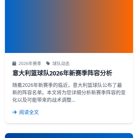
2026年赛季
球队动态
意大利篮球队2026年新赛季阵容分析
随着2026年新赛季的临近，意大利篮球队公布了最
新的阵容名单。本文将为您详细分析新赛季阵容的变
化以及可能带来的战术调整...
阅读全文