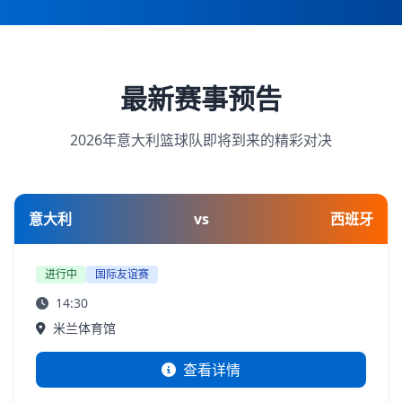
最新赛事预告
2026年意大利篮球队即将到来的精彩对决
意大利
vs
西班牙
进行中
国际友谊赛
14:30
米兰体育馆
查看详情