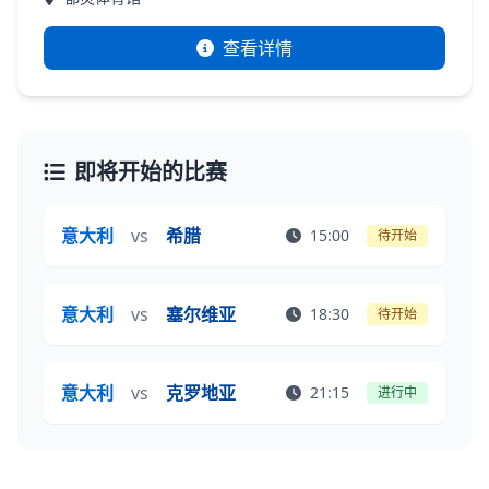
查看详情
即将开始的比赛
意大利
vs
希腊
15:00
待开始
意大利
vs
塞尔维亚
18:30
待开始
意大利
vs
克罗地亚
21:15
进行中